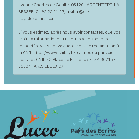
avenue Charles de Gaulle, 05120 L'ARGENTIERE-LA
BESSEE, 04 92 23 11 17, a.kihal@cc-
paysdesecrins.com.
Si vous estimez, après nous avoir contactés, que vos
droits « Informatique et Libertés » ne sont pas
respectés, vous pouvez adresser une réclamation à
la CNIL https://www.cnil.fr/fr/plaintes ou par voie
postale : CNIL - 3 Place de Fontenoy - TSA 80715 -
75334 PARIS CEDEX 07.